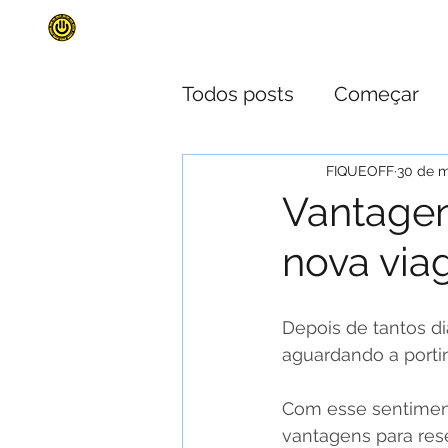
INÍCIO
SURF TRIPS
QUEM SOMO
Todos posts
Começar
Documentação de Viag
FIQUEOFF
30 de m
Vantagen
nova vi
Depois de tantos d
aguardando a portin
Com esse sentiment
vantagens para res