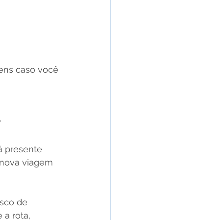
ens caso você 
?
á presente 
 nova viagem 
isco de 
a rota, 