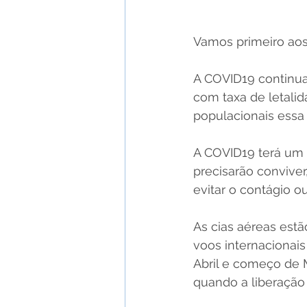
Vamos primeiro aos 
A COVID19 continua
com taxa de letalid
populacionais essa t
A COVID19 terá um 
precisarão convive
evitar o contágio o
As cias aéreas estã
voos internacionais
Abril e começo de 
quando a liberação 