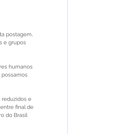
ta postagem, 
s e grupos 
eres humanos 
s possamos 
 reduzidos e 
ntre final de 
 do Brasil 