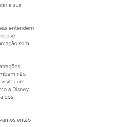
car a sua 
éreas entendem 
recise 
marcação sem 
atrações 
também não 
visitar um 
mo a Disney, 
a dos 
 Vamos então 