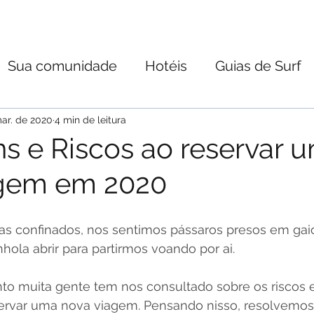
S
NOSSOS SURFISTAS
DICAS
FIQUE OFF DO
Sua comunidade
Hotéis
Guias de Surf
em
Jóias do Youtube
ar. de 2020
4 min de leitura
s e Riscos ao reservar 
agem em 2020
ias confinados, nos sentimos pássaros presos em gai
hola abrir para partirmos voando por ai.
o muita gente tem nos consultado sobre os riscos e
ervar uma nova viagem. Pensando nisso, resolvemos l