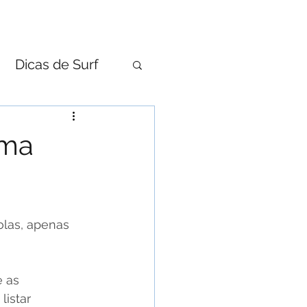
 CELULAR
BRAND STORE
CONTATO
Dicas de Surf
uma
olas, apenas 
 as 
istar 