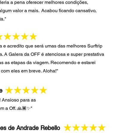
leria a pena oferecer melh
ore
s condições,
algum valor a mais.
Acabou ficando cansativo,
ta."
a e acredito que será umas das melhores Surftrip
a. A Galera da OFF é atenciosa e super prestativa
das as etapas da viagem. Recomendo e estarei
com eles em breve. Aloha!"
e
!! Ansioso para as
m a Off. 🙏🏾✨"
es de Andrade Rebello