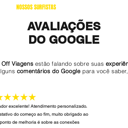
S
NOSSOS SURFISTAS
DICAS
FIQUE OFF DO
AVALIAÇÕES
DO GOOGLE
a Off Viagens
estão falando sobre suas
experiê
lguns
comentários do Google
para você saber,
vador excelente! Atendimento personalizado.
estativo do começo ao fim, muito obrigado ao
ponto de melhoria é sobre as conexões