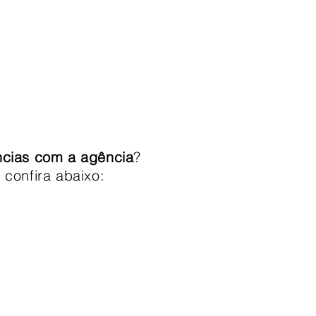
 CELULAR
BRAND STORE
CONTATO
ncias com a agência
?
 confira abaixo: