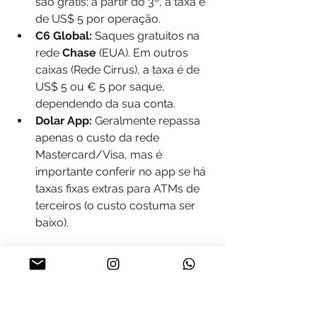
são grátis; a partir do 3º, a taxa é 
de US$ 5 por operação.
C6 Global:
 Saques gratuitos na 
rede 
Chase
 (EUA). Em outros 
caixas (Rede Cirrus), a taxa é de 
US$ 5 ou € 5 por saque, 
dependendo da sua conta.
Dolar App:
 Geralmente repassa 
apenas o custo da rede 
Mastercard/Visa, mas é 
importante conferir no app se há 
taxas fixas extras para ATMs de 
terceiros (o custo costuma ser 
baixo).
3. É rápido converter reais em 
outra moeda?
Sim, é quase instantâneo.
 Para as 
quatro empresas, a conversão de 