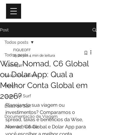
Post
Todos posts
FIQUEOFF
Todos posts
19 de jan.
4 min de leitura
Wise, Nomad, C6 Global
Começar
ou Dolar App: Qual a
Sua comunidade
Melhor Conta Global em
Hotéis
2026?
Guias de Surf
Planejando sua viagem ou 
Dicas de Surf
investimentos? Comparamos o 
Documentação de Viagem
spread, taxas e benefícios da Wise, 
Nomad, C6 Global e Dolar App para 
Jóias do Youtube
você escolher a melhor conta 