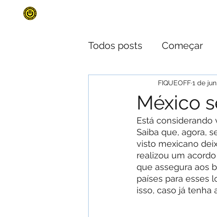
INÍCIO
SURF TRIPS
QUEM SOMO
Todos posts
Começar
Documentação de Viag
FIQUEOFF
1 de jun
México s
Está considerando v
Saiba que, agora, s
visto mexicano deixa
realizou um acordo
que assegura aos b
países para esses l
isso, caso já tenha 