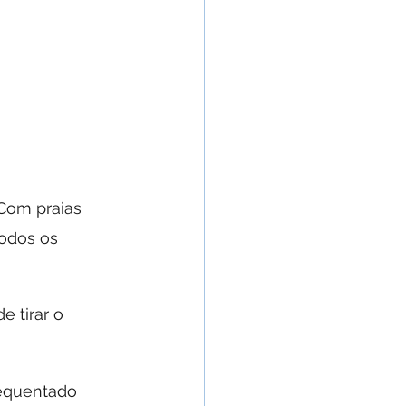
 Com praias 
todos os 
 tirar o 
requentado 