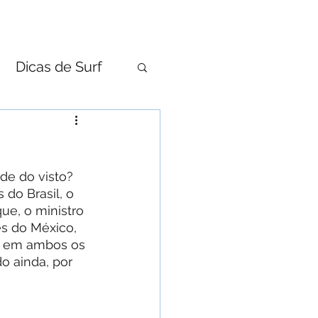
 CELULAR
BRAND STORE
CONTATO
Dicas de Surf
de do visto? 
do Brasil, o 
que, o ministro 
s do México, 
da em ambos os 
o ainda, por 