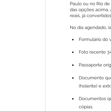
Paulo ou no Rio de
das opções acima, 
reais, já convertidos
No dia agendado, l
Formulário do v
Foto recente 3
Passaporte orig
Documento que 
(holerite) e ex
Documentos que
cópias.  