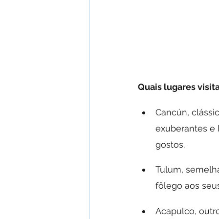
Quais lugares visit
Cancún, clássic
exuberantes e l
gostos. 
Tulum, semelhan
fôlego aos seus
Acapulco, outro