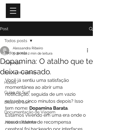
Post
Todos posts
Alessandra Ribeiro
Todos posts
5 de mar.
2 min de leitura
Dopamina: O atalho que te
Começar
deixa cansado.
Sua comunidade
Você já sentiu uma satisfação 
Hotéis
momentânea ao abrir uma 
Guias de Surf
notificação, seguida de um vazio 
estranho cinco minutos depois? Isso 
Dicas de Surf
tem nome: 
Dopamina Barata
. 
Documentação de Viagem
Estamos vivendo em uma era onde o 
nosso sistema de recompensa 
Jóias do Youtube
cerebral foi hackeado por interfaces 