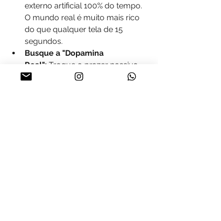
externo artificial 100% do tempo. 
O mundo real é muito mais rico 
do que qualquer tela de 15 
segundos.
Busque a "Dopamina 
Real":
 Troque o prazer passivo 
(consumir conteúdo curto) pelo 
prazer ativo (criar algo, exercitar-
se ou conversar de verdade). O 
esforço antes da recompensa é 
o que gera satisfação duradoura.
Fique OFF para o que te drena. 
Fique ON para o que te preenche.