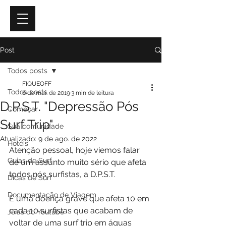
Post
Todos posts
FIQUEOFF
Todos posts
6 de mai. de 2019
3 min de leitura
D.P.S.T. "Depressão Pós
Começar
Surf Trip"
Sua comunidade
Atualizado:
9 de ago. de 2022
Hotéis
Atenção pessoal, hoje viemos falar 
Guias de Surf
de um assunto muito sério que afeta 
todos nós surfistas, a D.P.S.T.
Dicas de Surf
Documentação de Viagem
É uma doença grave que afeta 10 em 
cada 10 surfistas que acabam de 
Jóias do Youtube
voltar de uma surf trip em águas 