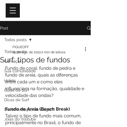
Post
Todos posts
FIQUEOFF
Todos posts
19 de ago. de 2022
2 min de leitura
Surf: tipos de fundos
Começar
Fundo de coral, fundo de pedra e 
Sua comunidade
fundo de areia, quais as diferenças 
Hotéis
entre cada um e como eles 
influenciam na formação, qualidade e 
Guias de Surf
velocidade das ondas?
Dicas de Surf
Fundo de Areia (Beach Break)
Documentação de Viagem
Talvez o tipo de fundo mais comum, 
Jóias do Youtube
principalmente no Brasil, o fundo de 