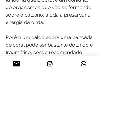
de organismos que vão se formando 
sobre o calcário, ajuda a preservar a 
energia da onda.
Porém um caldo sobre uma bancada 
de coral pode ser bastante dolorido e 
traumático, sendo recomendado 
para surfistas mais experientes.
Os destinos mais famosos com fundo 
de coral são Maldivas, Indonésia e 
Mentawai. No Brasil a incidência é 
raríssima, temos poucos picos que 
quebram sobre coral e todos estão 
localizados no nordeste do país.
Antes de entrar em qualquer pico, 
em qualquer lugar do mundo, é 