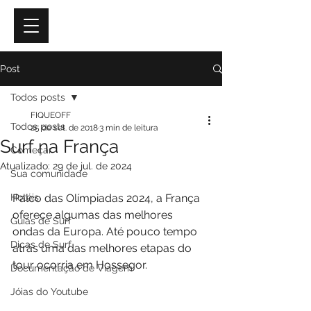
Post
Todos posts
FIQUEOFF
Todos posts
25 de set. de 2018
3 min de leitura
Surf na França
Começar
Atualizado:
29 de jul. de 2024
Sua comunidade
Hotéis
Palco das Olímpiadas 2024, a França 
oferece algumas das melhores 
Guias de Surf
ondas da Europa. Até pouco tempo 
Dicas de Surf
atrás uma das melhores etapas do 
tour ocorria em Hossegor.
Documentação de Viagem
Jóias do Youtube