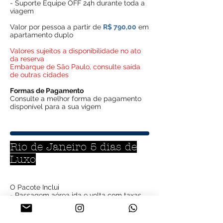
- Suporte Equipe OFF 24h durante toda a
viagem
Valor por pessoa a parti
r de
R$ 790,00
em
apartamento duplo
Valores sujeitos a disponibilidade no ato
da reserva
Embarque de São Paulo, consulte saída
de outras cidades
Formas de Pagamento
Consulte a melhor forma de pagamento
disponível para a sua vigem
Rio de Janeiro 5 dias de
Luxo
O Pacote Inclui
- Passagem aérea ida e volta com taxas
de embarque
- 4 noites de hospedagem com café da
manhã no Copacabana Palace em