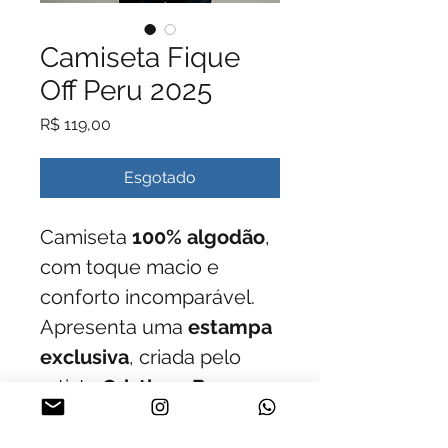
Camiseta Fique
Off Peru 2025
Preço
R$ 119,00
Esgotado
Camiseta 
100% algodão
, 
com toque macio e 
conforto incomparável. 
Apresenta uma 
estampa 
exclusiva
, criada pelo 
artista 
Cristiano Barros
da 
Olho Bala
, trazendo 
todo o espírito da FIQUE 