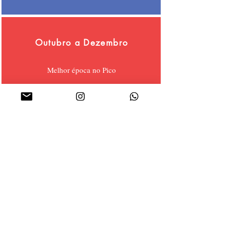
Outubro a Dezembro
Melhor época no Pico
Puerto Escondido 8 dias
O Pacote Inclui
- Passagem aérea ida e volta com taxas
de embarque
- 7 noites de hospedagem
- Traslados de chegada e saída
Valor por pessoa a partir de
R$ 4.690
em
apartamento single
Valor por pessoa a parti
r de
R$ 4.290
em
apartamento duplo