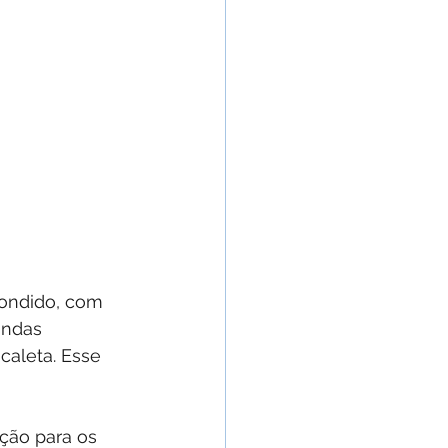
condido, com 
ondas 
caleta. Esse 
ção para os 